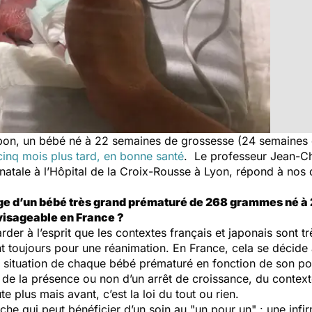
 Japon, un bébé né à 22 semaines de grossesse (24 semaine
cinq mois plus tard, en bonne santé
. Le professeur Jean-Ch
atale à l’Hôpital de la Croix-Rousse à Lyon, répond à nos q
arge d’un bébé très grand prématuré de 268 grammes né 
visageable en France ?
arder à l’esprit que les contextes français et japonais sont tr
 toujours pour une réanimation. En France, cela se décide 
a situation de chaque bébé prématuré en fonction de son poid
de la présence ou non d’un arrêt de croissance, du contex
 plus mais avant, c’est la loi du tout ou rien.
riche qui peut bénéficier d’un soin au "un pour un" : une in