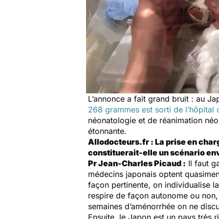
L’annonce a fait grand bruit : au
268 grammes est sorti de l’hôpital 
néonatologie et de réanimation néon
étonnante.
Allodocteurs.fr : La prise en ch
constituerait-elle un scénario en
Pr Jean-Charles Picaud :
Il faut g
médecins japonais optent quasiment
façon pertinente, on individualise l
respire de façon autonome ou non, 
semaines d’aménorrhée on ne discute
Ensuite, le Japon est un pays très 