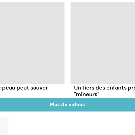
à-peau peut sauver
Un tiers des enfants p
"mineurs"
Plus de vidéos