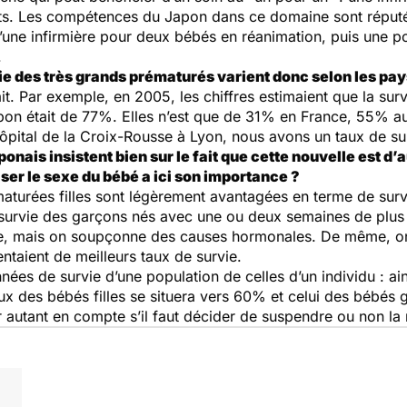
tats. Les compétences du Japon dans ce domaine sont réput
une infirmière pour deux bébés en réanimation, puis une pour
.
vie des très grands prématurés varient donc selon les pay
ait. Par exemple, en 2005, les chiffres estimaient que la su
on était de 77%. Elles n’est que de 31% en France, 55% au
l’hôpital de la Croix-Rousse à Lyon, nous avons un taux de s
onais insistent bien sur le fait que cette nouvelle est d’
ser le sexe du bébé a ici son importance ?
aturées filles sont légèrement avantagées en terme de surv
 survie des garçons nés avec une ou deux semaines de plus q
dée, mais on soupçonne des causes hormonales. De même, o
ntaient de meilleurs taux de survie.
onnées de survie d’une population de celles d’un individu : ai
aux des bébés filles se situera vers 60% et celui des bébés
ur autant en compte s’il faut décider de suspendre ou non l