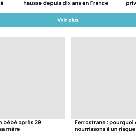
 à
hausse depuis dix ans en France
pri
Voir plus
n bébé après 29
Ferrostrane : pourquo
sa mère
nourrissons à un risque