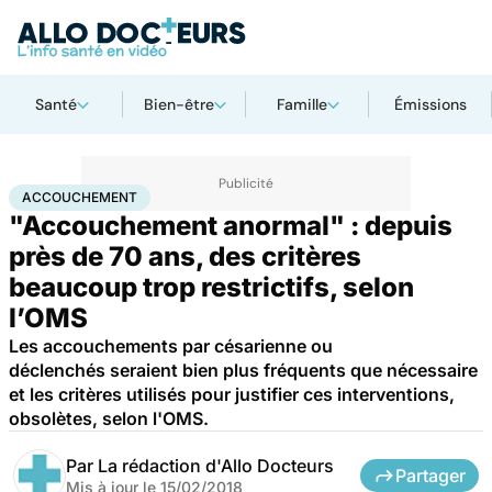
Santé
Bien-être
Famille
Émissions
Accueil
Famille
Grossesse
Accouchement
ACCOUCHEMENT
"Accouchement anormal" : depuis
près de 70 ans, des critères
beaucoup trop restrictifs, selon
l’OMS
Les accouchements par césarienne ou
déclenchés seraient bien plus fréquents que nécessaire
et les critères utilisés pour justifier ces interventions,
obsolètes, selon l'OMS.
Par
La rédaction d'Allo Docteurs
Partager
Mis à jour le
15/02/2018