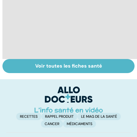
Voir toutes les fiches santé
Post-partum : un
Placenta : un
To
bouleversement
organe
le
après la
éphémère
p
naissance
RECETTES
RAPPEL PRODUIT
LE MAG DE LA SANTÉ
CANCER
MÉDICAMENTS