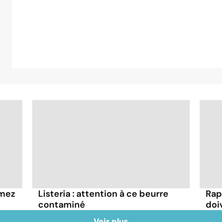
mmez
Listeria : attention à ce beurre
Rap
contaminé
doi
Voir plus