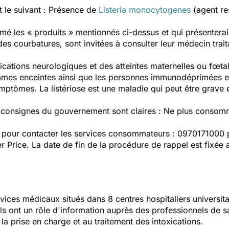
t le suivant : Présence de
Listeria monocytogenes
(agent re
 les « produits » mentionnés ci-dessus et qui présenteraien
 courbatures, sont invitées à consulter leur médecin traitan
ations neurologiques et des atteintes maternelles ou fœta
mmes enceintes ainsi que les personnes immunodéprimées et
mptômes. La listériose est une maladie qui peut être grave e
s consignes du gouvernement sont claires : Ne plus consomme
 pour contacter les services consommateurs : 0970171000 p
r Price
. La date de fin de la procédure de rappel est fixée 
vices médicaux situés dans 8 centres hospitaliers universit
Ils ont un rôle d'information auprès des professionnels de s
la prise en charge et au traitement des intoxications.