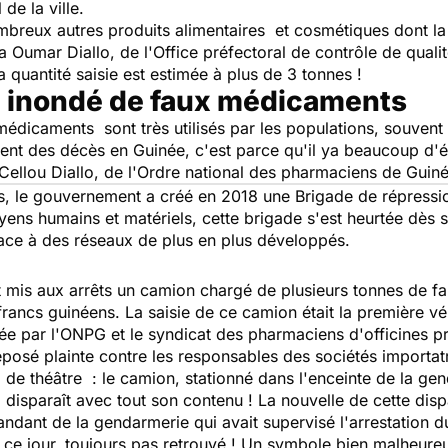
de la ville.
breux autres produits alimentaires et cosmétiques dont la
 Oumar Diallo, de l'Office préfectoral de contrôle de qualité
a quantité saisie est estimée à plus de 3 tonnes !
 inondé de faux médicaments
médicaments sont très utilisés par les populations, souvent
t des décès en Guinée, c'est parce qu'il ya beaucoup d'é
Cellou Diallo, de l'Ordre national des pharmaciens de Gui
, le gouvernement a créé en 2018 une Brigade de répression
s humains et matériels, cette brigade s'est heurtée dès sa
face à des réseaux de plus en plus développés.
 mis aux arrêts un camion chargé de plusieurs tonnes de f
e francs guinéens. La saisie de ce camion était la première 
uée par l'ONPG et le syndicat des pharmaciens d'officines pr
 déposé plainte contre les responsables des sociétés importa
p de théâtre : le camion, stationné dans l'enceinte de la 
araît avec tout son contenu ! La nouvelle de cette dispari
ndant de la gendarmerie qui avait supervisé l'arrestation d
 à ce jour, toujours pas retrouvé ! Un symbole bien malheureux