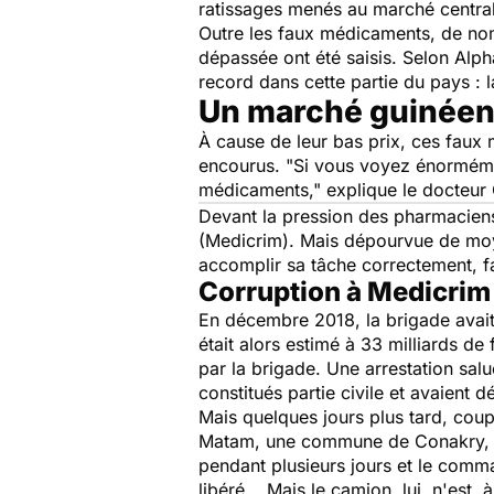
ratissages menés au marché central 
Outre les faux médicaments, de nom
dépassée ont été saisis. Selon Alpha
record dans cette partie du pays : l
Un marché guinéen
À cause de leur bas prix, ces faux 
encourus.
"Si vous voyez énormémen
médicaments,"
explique le docteur 
Devant la pression des pharmaciens
(Medicrim). Mais dépourvue de moyen
accomplir sa tâche correctement, 
Corruption à Medicrim
En décembre 2018, la brigade avait
était alors estimé à 33 milliards d
par la brigade. Une arrestation sal
constitués partie civile et avaient
Mais quelques jours plus tard, cou
Matam, une commune de Conakry, disp
pendant plusieurs jours et le comma
libéré... Mais le camion, lui, n'est,