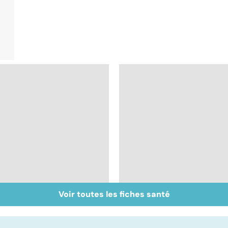
Voir toutes les fiches santé
Variole du singe :
La tuberculose
symptômes,
pulmonaire
transmission et