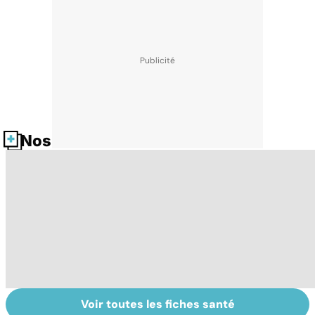
Nos fiches santé
Voir toutes les fiches santé
La tuberculose
Tout savoir sur
I