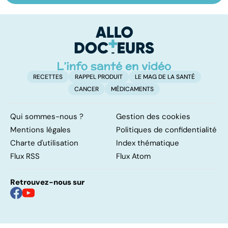
pulmonaire
les infections
a
pulmonaires
fa
d'
RECETTES
RAPPEL PRODUIT
LE MAG DE LA SANTÉ
CANCER
MÉDICAMENTS
Qui sommes-nous ?
Gestion des cookies
Mentions légales
Politiques de confidentialité
Charte d'utilisation
Index thématique
Flux RSS
Flux Atom
Retrouvez-nous sur