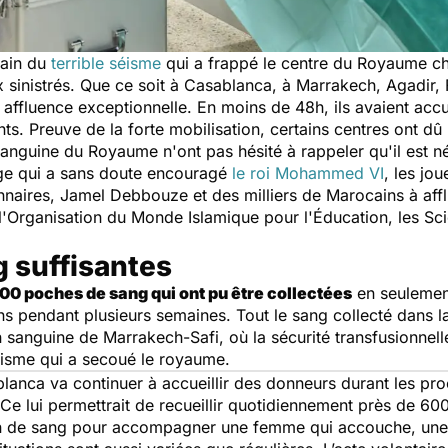
main du
terrible séisme
qui a frappé le centre du Royaume ch
sinistrés. Que ce soit à Casablanca, à Marrakech, Agadir, 
affluence exceptionnelle. En moins de 48h, ils avaient acc
ts. Preuve de la forte mobilisation, certains centres ont d
sanguine du Royaume n'ont pas hésité à rappeler qu'il est n
ge qui a sans doute encouragé
le roi Mohammed VI
, les jo
ionnaires, Jamel Debbouze et des milliers de Marocains à affl
l'Organisation du Monde Islamique pour l'Éducation, les Sc
 suffisantes
00 poches de sang qui ont pu être collectées
en seulement
ns pendant plusieurs semaines. Tout le sang collecté dans 
 sanguine de Marrakech-Safi, où la sécurité transfusionnell
éisme qui a secoué le royaume.
lanca va continuer à accueillir des donneurs durant les proch
 Ce lui permettrait de recueillir quotidiennement près de 6
n de sang pour accompagner une femme qui accouche, une 