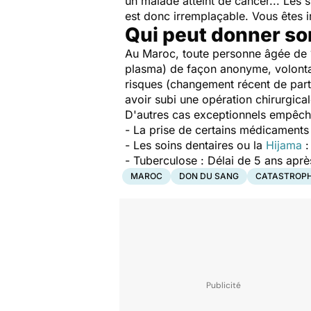
un malade atteint de cancer... Les 
est donc irremplaçable. Vous êtes 
Qui peut donner so
Au Maroc, toute personne âgée de 
plasma) de façon anonyme, volontair
risques (changement récent de part
avoir subi une opération chirurgical
D'autres cas exceptionnels empêch
- La prise de certains médicaments 
- Les soins dentaires ou la
Hijama
:
- Tuberculose : Délai de 5 ans aprè
MAROC
DON DU SANG
CATASTROPH