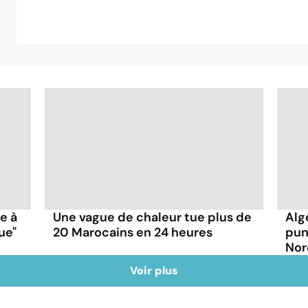
ce à
Une vague de chaleur tue plus de
Alg
ue"
20 Marocains en 24 heures
pun
Nor
Voir plus