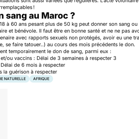
situations sont aussi variées que régulières. L’acte volontai
irremplaçables !
n sang au Maroc ?
18 à 60 ans pesant plus de 50 kg peut donner son sang ou 
e et bénévole. Il faut être en bonne santé et ne ne pas avo
enaire avec rapports sexuels non protégés, avoir eu une tr
e, se faire tatouer..) au cours des mois précédents le don.
ent temporairement le don de sang, parmi eux :
et/ou vaccins : Délai de 3 semaines à respecter 3
 Délai de 6 mois à respecter
s la guérison à respecter
E NATURELLE
AFRIQUE