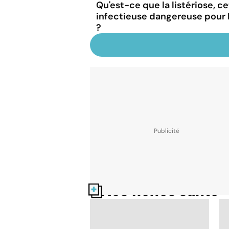
Qu'est-ce que la listériose, c
infectieuse dangereuse pour
?
Nos fiches santé