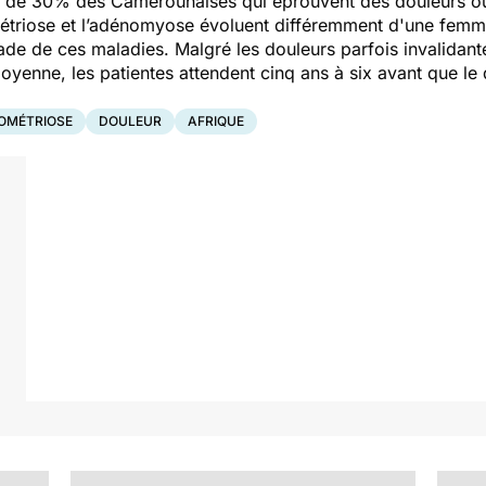
s de 30% des Camerounaises qui éprouvent des douleurs o
riose et l’adénomyose évoluent différemment d'une femme à 
 stade de ces maladies. Malgré les douleurs parfois invalidan
yenne, les patientes attendent cinq ans à six avant que le d
OMÉTRIOSE
DOULEUR
AFRIQUE