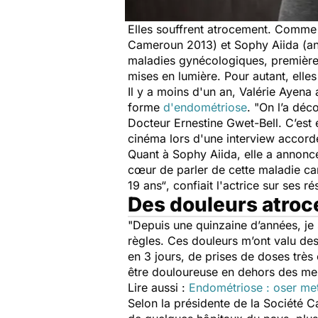
Elles souffrent atrocement. Comme
Cameroun 2013) et Sophy Aiida (an
maladies gynécologiques, premières
mises en lumière. Pour autant, ell
Il y a moins d'un an, Valérie Ayen
forme
d'endométriose
.
"
On l’a déc
Docteur Ernestine Gwet-Bell. C’est e
cinéma lors d'une interview accor
Quant à Sophy Aiida, elle a annonc
cœur de parler de cette maladie car 
19 ans“
, confiait l'actrice sur se
Des douleurs atroc
"Depuis une quinzaine d’années, je 
règles. Ces douleurs m’ont valu des
en 3 jours, de prises de doses très 
être douloureuse en dehors des men
Lire aussi :
Endométriose : oser met
Selon la présidente de la Société Ca