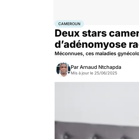
Accueil
Santé
Cameroun
CAMEROUN
Deux stars camer
d’adénomyose rac
Méconnues, ces maladies gynécol
Par
Arnaud Ntchapda
Mis à jour le
25/06/2025