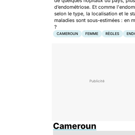
de quelques hôpitaux du pays, plu
d’endométriose. Et comme l'endomét
selon le type, la localisation et le
maladies sont sous-estimées : en mo
?
CAMEROUN
FEMME
RÈGLES
END
Cameroun