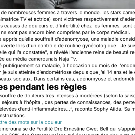
 de nombreuses femmes à travers le monde, les stars came
imatrice TV et actrice) sont victimes respectivement d'ad
 causes de douleurs et d'infertilité chez les femmes, sont 
es ne sont pas encore bien comprises par le corps médical.
a a appris qu’elle souffrait d’adénomyose, une maladie con
ouverte lors d'un contrôle de routine gynécologique. Je sui
lle qui l’a constatée",
a révélé l’ancienne reine de beauté re
dée au média camerounais Naja Tv.
é publiquement sa maladie, à l'occasion du mois de l'endo
je suis atteinte d’endométriose depuis que j’ai 14 ans et le d
s réseaux sociaux. Dans certains cas, adénomyose et endomé
es pendant les règles
souffre de douleurs très intenses à modérées (selon la saiso
 séjours à l’hôpital, des pertes de connaissances, des pert
élevées d’anti-inflammatoires...“,
raconte Sophy Aiida. Sa ma
struations.
tre des mots sur la douleur
merounaise de Fertilité Dre Ernestine Gwet-Bell qui s’appuie