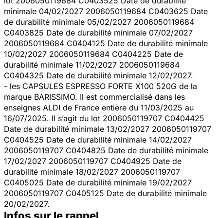
lot 2006050119684 C0403525 Date de durabilité
minimale 04/02/2027 2006050119684 C0403625 Date
de durabilité minimale 05/02/2027 2006050119684
C0403825 Date de durabilité minimale 07/02/2027
2006050119684 C0404125 Date de durabilité minimale
10/02/2027 2006050119684 C0404225 Date de
durabilité minimale 11/02/2027 2006050119684
C0404325 Date de durabilité minimale 12/02/2027.
- les CAPSULES ESPRESSO FORTE X100 520G de la
marque BARISSIMO. Il est commercialisé dans les
enseignes ALDI de France entière du 11/03/2025 au
16/07/2025. Il s’agit du lot 2006050119707 C0404425
Date de durabilité minimale 13/02/2027 2006050119707
C0404525 Date de durabilité minimale 14/02/2027
2006050119707 C0404825 Date de durabilité minimale
17/02/2027 2006050119707 C0404925 Date de
durabilité minimale 18/02/2027 2006050119707
C0405025 Date de durabilité minimale 19/02/2027
2006050119707 C0405125 Date de durabilité minimale
20/02/2027.
Infos sur le rappel