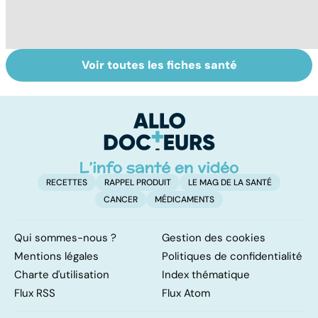
Voir toutes les fiches santé
Virus du Nil
Le paludisme, un
Le
occidental : ce
fléau planétaire
pi
qu’il faut savoir
k
sur cette
infection
RECETTES
RAPPEL PRODUIT
LE MAG DE LA SANTÉ
CANCER
MÉDICAMENTS
Qui sommes-nous ?
Gestion des cookies
Mentions légales
Politiques de confidentialité
Charte d'utilisation
Index thématique
Flux RSS
Flux Atom