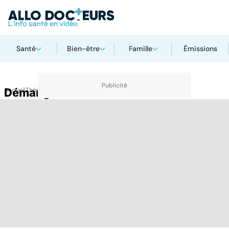
Santé
Bien-être
Famille
Émissions
Accueil
Démangeaison du cuir chevelu
Thématiques