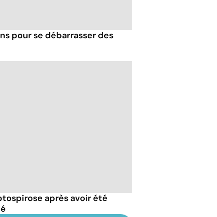
ons pour se débarrasser des
eptospirose après avoir été
té