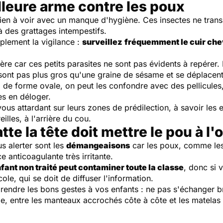
lleure arme contre les poux
ien à voir avec un manque d'hygiène. Ces insectes ne trans
à des grattages intempestifs.
mplement la vigilance :
surveillez
fréquemment le cuir che
re car ces petits parasites ne sont pas évidents à repérer. 
sont pas plus gros qu'une graine de sésame et se déplacent 
, de forme ovale, on peut les confondre avec des pellicules
es en déloger.
s attardant sur leurs zones de prédilection, à savoir les e
illes, à l'arrière du cou.
te la tête doit mettre le pou à l'o
s alerter sont les
démangeaisons
car les poux, comme le
e anticoagulante très irritante.
nfant non traité peut contaminer toute la classe
, donc si 
ole, qui se doit de diffuser l'information.
apprendre les bons gestes à vos enfants : ne pas s'échanger
ole, entre les manteaux accrochés côte à côte et les matelas 