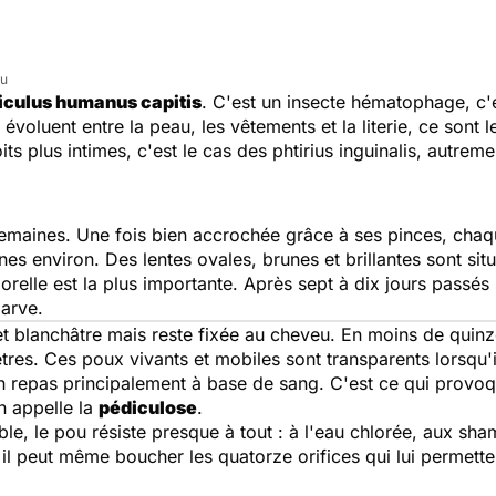
lu
iculus humanus capitis
. C'est un insecte hématophage, c'es
voluent entre la peau, les vêtements et la literie, ce sont 
ts plus intimes, c'est le cas des phtirius inguinalis, autreme
 semaines.
Une fois bien accrochée grâce à ses pinces, chaq
nes environ. Des lentes ovales, brunes et brillantes sont si
relle est la plus importante. Après sept à dix jours passés 
larve.
t blanchâtre mais reste fixée au cheveu. En moins de quinze 
res. Ces poux vivants et mobiles sont transparents lorsqu'il
. Un repas principalement à base de sang. C'est ce qui prov
n appelle la
pédiculose
.
e, le pou résiste presque à tout : à l'eau chlorée, aux sha
, il peut même boucher les quatorze orifices qui lui permetten