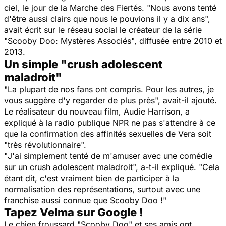
ciel, le jour de la Marche des Fiertés. "
Nous avons tenté
d'être aussi clairs que nous le pouvions il y a dix ans
",
avait écrit sur le réseau social le créateur de la série
"
Scooby Doo: Mystères Associés
", diffusée entre 2010 et
2013.
Un simple "crush adolescent
maladroit"
"
La plupart de nos fans ont compris. Pour les autres, je
vous suggère d'y regarder de plus près
", avait-il ajouté.
Le réalisateur du nouveau film, Audie Harrison, a
expliqué à la radio publique NPR ne pas s'attendre à ce
que la confirmation des affinités sexuelles de Vera soit
"
très révolutionnaire
".
"
J'ai simplement tenté de m'amuser avec une comédie
sur un crush adolescent maladroit
", a-t-il expliqué. "
Cela
étant dit, c'est vraiment bien de participer à la
normalisation des représentations, surtout avec une
franchise aussi connue que Scooby Doo !
"
Tapez Velma sur Google !
Le chien froussard "Scooby Doo" et ses amis ont