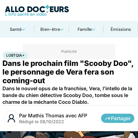
Santé
Bien-être
Famille
Émissions
Accueil
Santé
Société
LGBTQIA+
LGBTQIA+
Dans le prochain film "Scooby Doo",
le personnage de Vera fera son
coming-out
Dans le nouvel opus de la franchise, Vera, l’intello de la
bande du chien détective Scooby Doo, tombe sous le
charme de la méchante Coco Diablo.
Par
Mathis Thomas avec AFP
Partager
Rédigé le
08/10/2022