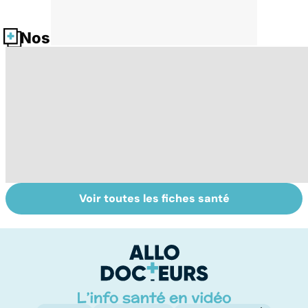
Nos fiches santé
Voir toutes les fiches santé
Tout savoir sur
Inflammation des
Su
les infections
amygdales : que
le
pulmonaires
faire en cas
l'
d'angine ?