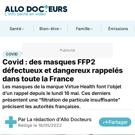
Santé
Bien-être
Famille
Émissions
Accueil
Santé
Maladies
Maladies infectieuses
Covid
COVID
Covid : des masques FFP2
défectueux et dangereux rappelés
dans toute la France
Les masques de la marque Virtue Health font l’objet
d’un rappel depuis le lundi 16 mai. Ces derniers
présentent une “filtration de particule insuffisante”
précisent les autorités françaises.
Par
La rédaction d'Allo Docteurs
Partager
Rédigé le
18/05/2022