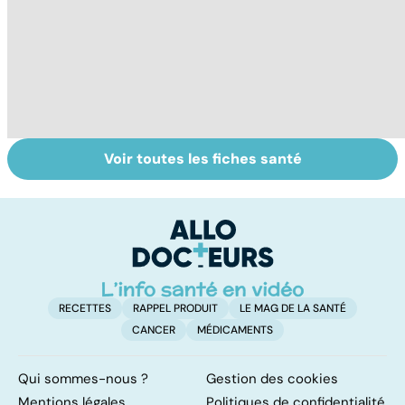
Voir toutes les fiches santé
Tout savoir sur
Covid-19 : tout
I
les infections
savoir sur la
a
pulmonaires
maladie
fa
d'
RECETTES
RAPPEL PRODUIT
LE MAG DE LA SANTÉ
CANCER
MÉDICAMENTS
Qui sommes-nous ?
Gestion des cookies
Mentions légales
Politiques de confidentialité