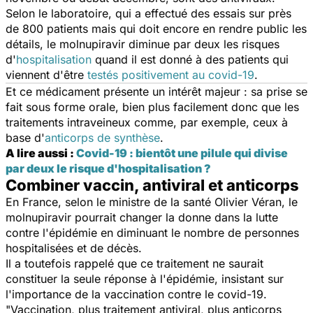
Selon le laboratoire, qui a effectué des essais sur près
de 800 patients mais qui doit encore en rendre public les
détails, le molnupiravir diminue par deux les risques
d'
hospitalisation
quand il est donné à des patients qui
viennent d'être
testés positivement au covid-19
.
Et ce médicament présente un intérêt majeur : sa prise se
fait sous forme orale, bien plus facilement donc que les
traitements intraveineux comme, par exemple, ceux à
base d'
anticorps de synthèse
.
A lire aussi :
Covid-19 : bientôt une pilule qui divise
par deux le risque d'hospitalisation ?
Combiner vaccin, antiviral et anticorps
En France, selon le ministre de la santé Olivier Véran, le
molnupiravir pourrait changer la donne dans la lutte
contre l'épidémie en diminuant le nombre de personnes
hospitalisées et de décès.
Il a toutefois rappelé que ce traitement ne saurait
constituer la seule réponse à l'épidémie, insistant sur
l'importance de la vaccination contre le covid-19.
"
Vaccination, plus traitement antiviral, plus anticorps