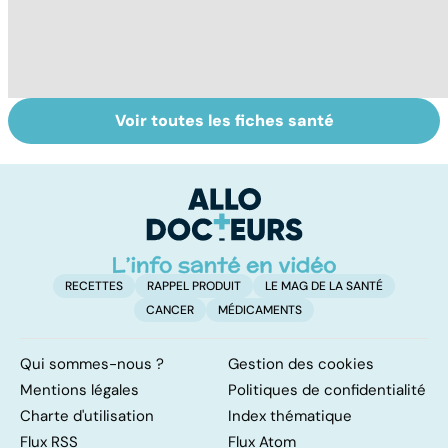
Voir toutes les fiches santé
Tout savoir sur
Covid-19 : tout
I
les infections
savoir sur la
a
pulmonaires
maladie
fa
d'
RECETTES
RAPPEL PRODUIT
LE MAG DE LA SANTÉ
CANCER
MÉDICAMENTS
Qui sommes-nous ?
Gestion des cookies
Mentions légales
Politiques de confidentialité
Charte d'utilisation
Index thématique
Flux RSS
Flux Atom