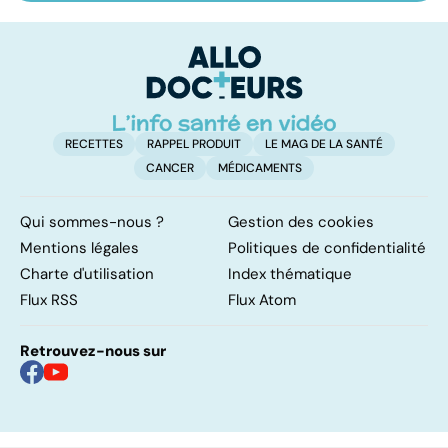
savoir sur la
les infections
a
maladie
pulmonaires
fa
d'
RECETTES
RAPPEL PRODUIT
LE MAG DE LA SANTÉ
CANCER
MÉDICAMENTS
Qui sommes-nous ?
Gestion des cookies
Mentions légales
Politiques de confidentialité
Charte d'utilisation
Index thématique
Flux RSS
Flux Atom
Retrouvez-nous sur