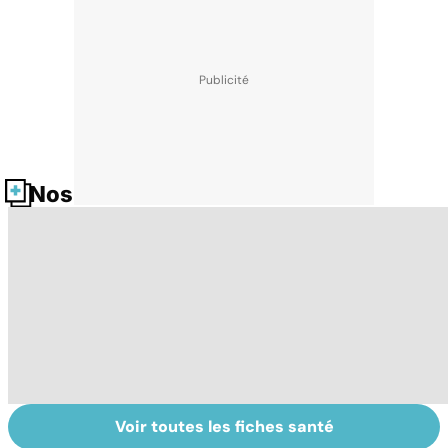
Nos fiches santé
Voir toutes les fiches santé
Covid-19 : tout
Tout savoir sur
I