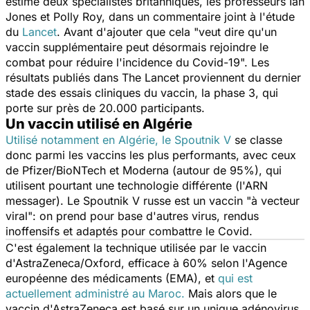
estimé deux spécialistes britanniques, les professeurs Ian
Jones et Polly Roy, dans un commentaire joint à l'étude
du
Lancet
. Avant d'ajouter que cela "
veut dire qu'un
vaccin supplémentaire peut désormais rejoindre le
combat pour réduire l'incidence du Covid-19".
Les
résultats publiés dans The Lancet proviennent du dernier
stade des essais cliniques du vaccin, la phase 3, qui
porte sur près de 20.000 participants.
Un vaccin utilisé en Algérie
Utilisé notamment en Algérie, le Spoutnik V
se classe
donc parmi les vaccins les plus performants, avec ceux
de Pfizer/BioNTech et Moderna (autour de 95%), qui
utilisent pourtant une technologie différente (l'ARN
messager). Le Spoutnik V russe est un vaccin "
à vecteur
viral
": on prend pour base d'autres virus, rendus
inoffensifs et adaptés pour combattre le Covid.
C'est également la technique utilisée par le vaccin
d'AstraZeneca/Oxford, efficace à 60% selon l'Agence
européenne des médicaments (EMA), et
qui est
actuellement administré au Maroc.
Mais alors que le
vaccin d'AstraZeneca est basé sur un unique adénovirus