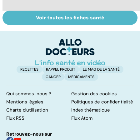
Voir toutes les fiches santé
Covid-19 : tout
Variole du singe :
L
savoir sur la
symptômes,
p
maladie
transmission et
traitements
RECETTES
RAPPEL PRODUIT
LE MAG DE LA SANTÉ
CANCER
MÉDICAMENTS
Qui sommes-nous ?
Gestion des cookies
Mentions légales
Politiques de confidentialité
Charte d'utilisation
Index thématique
Flux RSS
Flux Atom
Retrouvez-nous sur