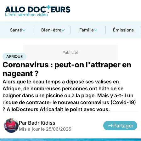
Santé
Bien-être
Famille
Émissions
Accueil
Santé
Maladies
Maladies infectieuses
Afrique
AFRIQUE
Coronavirus : peut-on l'attraper en
nageant ?
Alors que le beau temps a déposé ses valises en
Afrique, de nombreuses personnes ont hâte de se
baigner dans une piscine ou à la plage. Mais y a-t-il un
risque de contracter le nouveau coronavirus (Covid-19)
? AlloDocteurs Africa fait le point avec vous.
Par
Badr Kidiss
Partager
Mis à jour le
25/06/2025