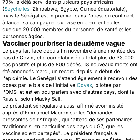
79%, a déjà servi dans plusieurs pays africains
(
Seychelles
, Zimbabwe, Egypte, Guinée équatoriale),
mais le Sénégal est le premier dans l'ouest du continent
à lancer sa campagne, qui vise en premier lieu les
quelque 20.000 membres du personnel de santé et les
personnes âgées.
Vacciner pour briser la deuxième vague
Le pays fait face depuis fin novembre à une montée des
cas de Covid, et a comptabilisé au total plus de 33.000
cas positifs et plus de 800 décès. 18 nouveaux morts ont
été annoncés mardi, un record depuis le début de
l'épidémie. Le Sénégal s'attend également à recevoir des
doses par le biais de l'initiative
Covax
, pilotée par
l'OMS, et est en pourparlers avec d'autres pays, dont la
Russie, selon Macky Sall.
Le président sénégalais a aussi affirmé avoir insisté
auprès d'Emmanuel Macron sur les
"demandes
pressantes de l'Afrique"
, qui
"attend de ses partenaires
traditionnels, en particulier des pays du G7, que les
vaccins soient partagés"
. Le président français a
proposé vendredi dernier que l'Europe et les États-Unis