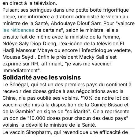
en direct à la télévision.
Puisant ses seringues dans une petite boîte frigorifique
bleue, une infirmière a d'abord administré le vaccin au
ministre de la Santé, Abdoulaye Diouf Sarr. Pour
"vaincre
les réticences
de certains"
, selon le ministre, elle a
ensuite fait de même avec la ministre de la Femme,
Ndèye Saly Diop Dieng, l'ex-icône de la télévision El
Hadji Mansour Mbaye ou encore l'infectiologue vedette,
Moussa Seydi. Enfin le président Macky Sall s'est
exprimé sur RFI, affirmant,
"je vais me vacciner
immédiatement".
Solidarité avec les voisins
Le Sénégal, qui est un des premiers pays du continent à
recevoir des doses grâce à ses négociations avec la
Chine, n'a pas oublié ses voisins.
"10% de notre lot de
vaccin a été mis à la disposition de la Guinée Bissau et
de la Gambie"
en signe de
"solidarité".
Cela représente
un don de
"10.000 doses pour chacun des deux pays"
voisins, a dévoilé le ministre de la Santé.
Le vaccin Sinopharm, qui revendique une efficacité de