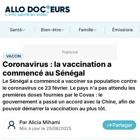
Santé
Bien-être
Famille
Émissions
Accueil
Santé
Société
Santé publique
Vaccin
VACCIN
Coronavirus : la vaccination a
commencé au Sénégal
Le Sénégal a commencé a vacciner sa population contre
le coronavirus ce 23 février. Le pays n'a pas attendu les
premières doses fournies par le Covax : le
gouvernement a passé un accord avec la Chine, afin de
pouvoir démarrer la vaccination au plus tôt.
Par
Alicia Mihami
Partager
Mis à jour le
25/06/2025