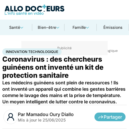
Santé
Bien-être
Famille
Émissions
Accueil
Santé
Maladies
Maladies infectieuses
Innovation technologique
INNOVATION TECHNOLOGIQUE
Coronavirus : des chercheurs
guinéens ont inventé un kit de
protection sanitaire
Les médecins guinéens sont plein de ressources ! Ils
ont inventé un appareil qui combine les gestes barrières
comme le lavage des mains et la prise de température.
Un moyen intelligent de lutter contre le coronavirus.
Par
Mamadou Oury Diallo
Partager
Mis à jour le
25/06/2025