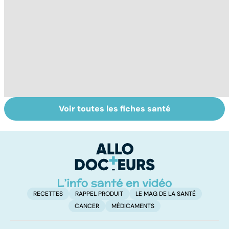
Voir toutes les fiches santé
Virus du Nil
La tuberculose
To
occidental : ce
pulmonaire
vi
qu’il faut savoir
sur cette
infection
RECETTES
RAPPEL PRODUIT
LE MAG DE LA SANTÉ
CANCER
MÉDICAMENTS