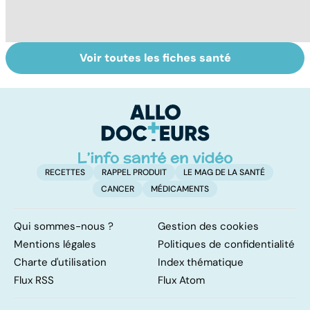
Voir toutes les fiches santé
Le café : une
Tout savoir sur
I
mine d'or pour
les infections
a
notre santé ?
pulmonaires
fa
d'
RECETTES
RAPPEL PRODUIT
LE MAG DE LA SANTÉ
CANCER
MÉDICAMENTS
Qui sommes-nous ?
Gestion des cookies
Mentions légales
Politiques de confidentialité
Charte d'utilisation
Index thématique
Flux RSS
Flux Atom