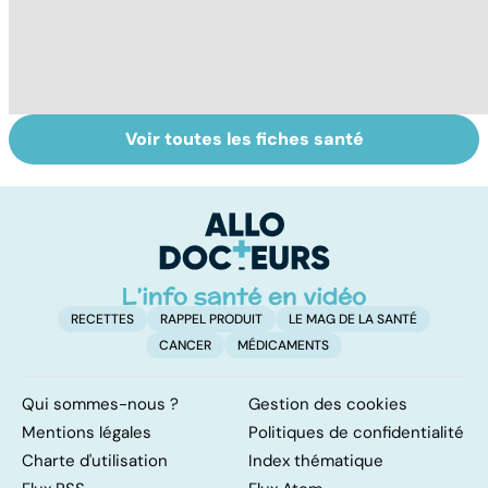
Voir toutes les fiches santé
Intoxications
Tout savoir sur
I
alimentaires :
les infections
a
menaces dans
pulmonaires
fa
nos assiettes !
d'
RECETTES
RAPPEL PRODUIT
LE MAG DE LA SANTÉ
CANCER
MÉDICAMENTS
Qui sommes-nous ?
Gestion des cookies
Mentions légales
Politiques de confidentialité
Charte d'utilisation
Index thématique