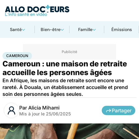
Santé
Bien-être
Famille
Émissions
Accueil
Santé
Société
Cameroun
CAMEROUN
Cameroun : une maison de retraite
accueille les personnes âgées
En Afrique, les maisons de retraite sont encore une
rareté. À Douala, un établissement accueille et prend
soin des personnes âgées seules.
Par
Alicia Mihami
Partager
Mis à jour le
25/06/2025