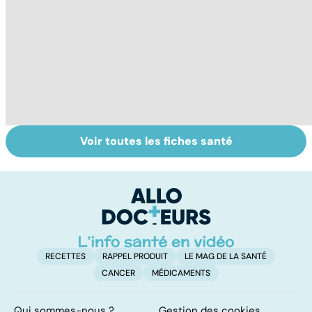
Voir toutes les fiches santé
La tuberculose
Mieux dépister la
To
pulmonaire
DMLA
le
p
RECETTES
RAPPEL PRODUIT
LE MAG DE LA SANTÉ
CANCER
MÉDICAMENTS
Qui sommes-nous ?
Gestion des cookies