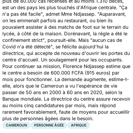
plus de 80.000 cas recensés et au moins 1.310 décès,
est un des pays les plus touchés d'Afrique centrale.
"Ça
n'a pas été facile"
, admet Mme Ndjassep.
"Auparavant,
on les emmenait parfois au restaurant, ou bien ils
pouvaient assister à des matchs de foot sur le terrain du
lycée, à côté de la maison. Dorénavant, la règle a été le
confinement strict"
, poursuit-elle. Mais
"aucun cas de
Covid n'a été détecté"
, se félicite aujourd'hui la
directrice, qui accepte de nouveau d'ouvrir les portes du
centre d'accueil. Un soulagement pour les occupants.
Pour continuer sa mission, Florence Ndjassep estime que
le centre a besoin de 600.000 FCFA (915 euros) par
mois pour fonctionner. La demande augmente, estime-t-
elle, alors que le Cameroun a vu l'espérance de vie
passer de 50 ans en 2000 à 60 ans en 2020, selon la
Banque mondiale. La directrice du centre assure recevoir
au moins cinq candidatures par mois, mais répond
rarement favorablement, faute de moyens pour accueillir
plus de personnes âgées dans le besoin.
CAMEROUN
PERSONNE ÂGÉE
AFRIQUE