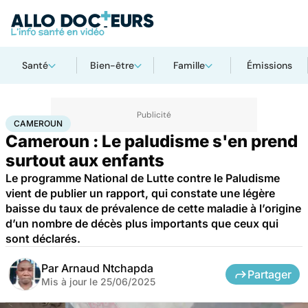
Santé
Bien-être
Famille
Émissions
Accueil
Santé
Maladies
Maladies infectieuses
Cameroun
CAMEROUN
Cameroun : Le paludisme s'en prend
surtout aux enfants
Le programme National de Lutte contre le Paludisme
vient de publier un rapport, qui constate une légère
baisse du taux de prévalence de cette maladie à l’origine
d’un nombre de décès plus importants que ceux qui
sont déclarés.
Par
Arnaud Ntchapda
Partager
Mis à jour le
25/06/2025