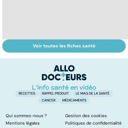
Voir toutes les fiches santé
Virus du Nil
La tuberculose
L
occidental : ce
pulmonaire
fl
qu’il faut savoir
sur cette
infection
RECETTES
RAPPEL PRODUIT
LE MAG DE LA SANTÉ
CANCER
MÉDICAMENTS
Qui sommes-nous ?
Gestion des cookies
Mentions légales
Politiques de confidentialité