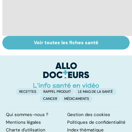
Voir toutes les fiches santé
La tuberculose
Femmes :
Bi
pulmonaire
comment
m
jouissez-vous ?
RECETTES
RAPPEL PRODUIT
LE MAG DE LA SANTÉ
CANCER
MÉDICAMENTS
Qui sommes-nous ?
Gestion des cookies
Mentions légales
Politiques de confidentialité
Charte d'utilisation
Index thématique