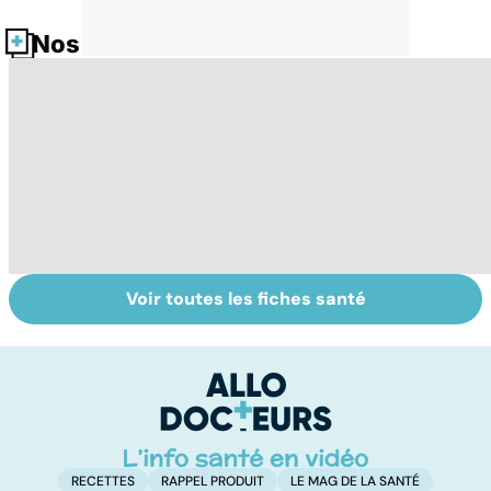
Nos fiches santé
Voir toutes les fiches santé
Muscler ses
Faire du sport à
To
abdos pour
domicile, c'est
le
retrouver un
facile !
p
ventre plat
RECETTES
RAPPEL PRODUIT
LE MAG DE LA SANTÉ