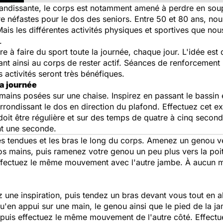
randissante, le corps est notamment amené à perdre en sou
re néfastes pour le dos des seniors. Entre 50 et 80 ans, no
is les différentes activités physiques et sportives que no
.
re à faire du sport toute la journée, chaque jour. L'idée est 
ant ainsi au corps de rester actif. Séances de renforcemen
 activités seront très bénéfiques.
a journée
mains posées sur une chaise. Inspirez en passant le bassin
 arrondissant le dos en direction du plafond. Effectuez cet 
 doit être régulière et sur des temps de quatre à cinq seco
nt une seconde.
es tendues et les bras le long du corps. Amenez un genou ve
os mains, puis ramenez votre genou un peu plus vers la poit
effectuez le même mouvement avec l'autre jambe. À aucun m
z une inspiration, puis tendez un bras devant vous tout en 
 qu'en appui sur une main, le genou ainsi que le pied de la 
e puis effectuez le même mouvement de l'autre côté. Effectu