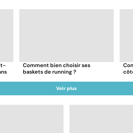
ut-
Comment bien choisir ses
Com
ans
baskets de running ?
côt
Voir plus