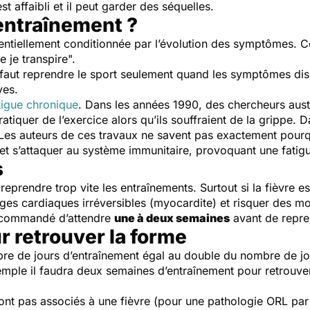
t affaibli et il peut garder des séquelles.
entraînement ?
ssentiellement conditionnée par l’évolution des symptômes. 
que je transpire".
l faut reprendre le sport seulement quand les symptômes dis
aves.
tigue chronique
. Dans les années 1990, des chercheurs aust
ratiquer de l’exercice alors qu’ils souffraient de la grippe. 
Les auteurs de ces travaux ne savent pas exactement pourqu
et s’attaquer au système immunitaire, provoquant une fatig
s
 reprendre trop vite les entraînements. Surtout si la fièvre e
ges cardiaques irréversibles (myocardite) et risquer des mo
 recommandé d’attendre
une à deux semaines
avant de repren
 retrouver la forme
bre de jours d’entraînement égal au double du nombre de jou
mple il faudra deux semaines d’entraînement pour retrouver l
nt pas associés à une fièvre (pour une pathologie ORL par 