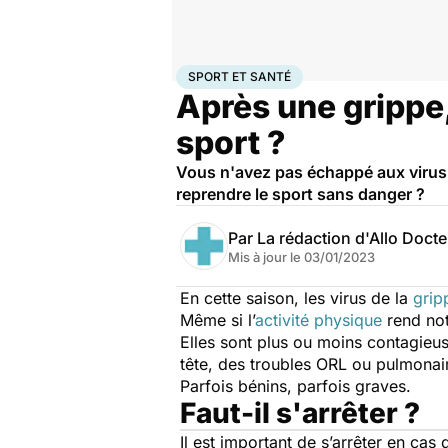
Accueil
Bien-être
Sport santé
Sport et santé
SPORT ET SANTÉ
Après une grippe,
sport ?
Vous n'avez pas échappé aux virus
reprendre le sport sans danger ?
Par
La rédaction d'Allo Doct
Mis à jour le
03/01/2023
En cette saison, les virus de la
grip
Même si l’
activité physique
rend not
Elles sont plus ou moins contagieus
tête, des troubles ORL ou pulmonaire
Parfois bénins, parfois graves.
Faut-il s'arrêter ?
Il est important de s’arrêter en cas 