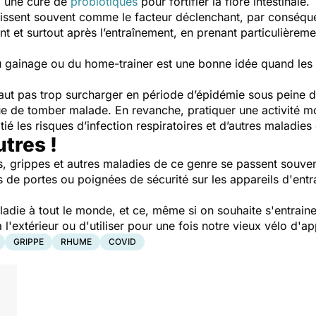
à une cure de
probiotiques
pour fortifier la flore intestinale
agissent souvent comme le facteur déclenchant, par conséquen
 et surtout après l’entraînement, en prenant particulièremen
 du gainage ou du home-trainer est une bonne idée quand le
 faut pas trop surcharger en période d’épidémie sous peine d
que de tomber malade. En revanche, pratiquer une activité
tié les risques d’infection respiratoires et d’autres maladies
utres !
es, grippes et autres maladies de ce genre se passent souven
 de portes ou poignées de sécurité sur les appareils d'entr
.
ladie à tout le monde, et ce, même si on souhaite s'entraine
 à l'extérieur ou d'utiliser pour une fois notre vieux vélo 
GRIPPE
RHUME
COVID