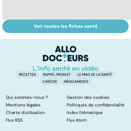
Voir toutes les fiches santé
Violences
Vivre après un
L
sexuelles :
cancer
fa
comment s'en
on
remettre ?
RECETTES
RAPPEL PRODUIT
LE MAG DE LA SANTÉ
CANCER
MÉDICAMENTS
Qui sommes-nous ?
Gestion des cookies
Mentions légales
Politiques de confidentialité
Charte d'utilisation
Index thématique
Flux RSS
Flux Atom