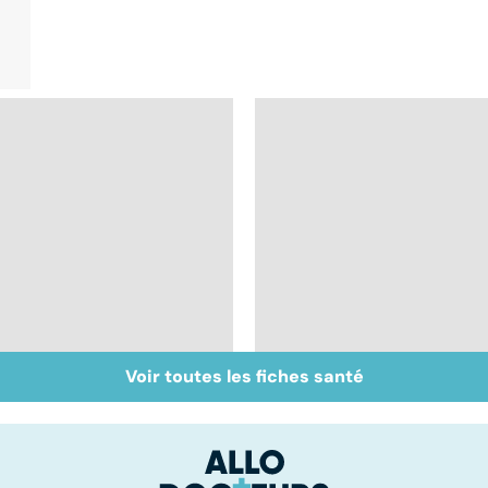
Voir toutes les fiches santé
Vivre après un
Les aidants familiaux
cancer
aussi ont besoin
d'aide