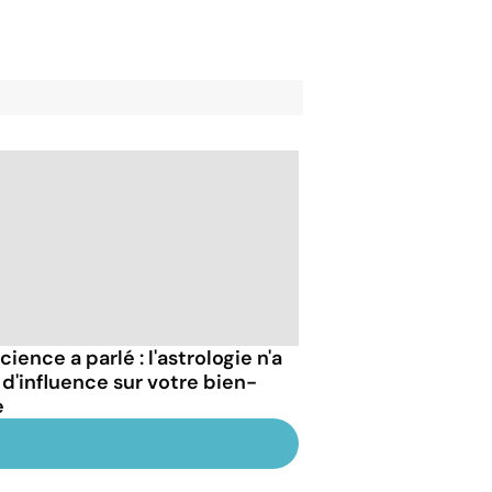
cience a parlé : l'astrologie n'a
 d'influence sur votre bien-
e