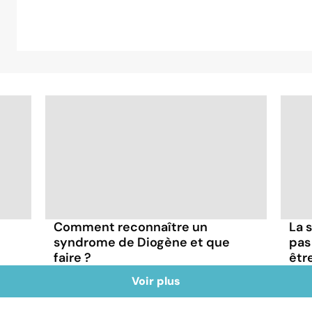
Comment reconnaître un
La s
syndrome de Diogène et que
pas
faire ?
êtr
Voir plus