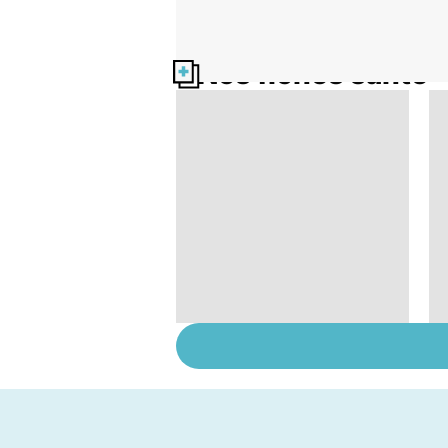
Nos fiches santé
Violences sexuelles :
comment s'en
remettre ?