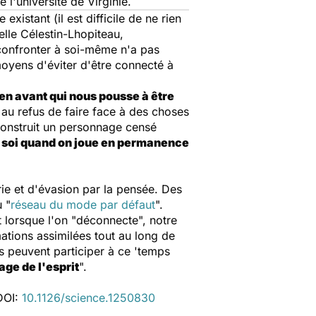
 l'université de Virginie.
istant (il est difficile de ne rien
lle Célestin-Lhopiteau,
 confronter à soi-même n'a pas
 moyens d'éviter d'être connecté à
 en avant qui nous pousse à être
 au refus de faire face à des choses
 construit un personnage censé
 à soi quand on joue en permanence
rie et d'évasion par la pensée. Des
 "
réseau du mode par défaut
".
it lorsque l'on "déconnecte", notre
ations assimilées tout au long de
ls peuvent participer à ce 'temps
ge de l'esprit
".
 DOI:
10.1126/science.1250830