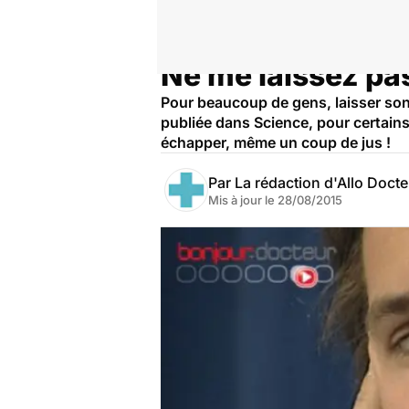
Ne me laissez pas
Accueil
Bien-être
Psycho
Pour beaucoup de gens, laisser so
publiée dans Science, pour certains
échapper, même un coup de jus !
Par
La rédaction d'Allo Doct
Mis à jour le
28/08/2015