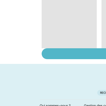
Tout savoir sur les
infections
pulmonaires
REC
Qui sommes-nous ?
Gestion des c