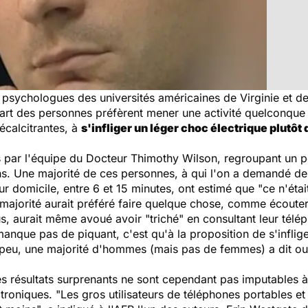
sychologues des universités américaines de Virginie et de H
part des personnes préfèrent mener une activité quelconque 
écalcitrantes, à
s'infliger un léger choc électrique plutôt
s par l'équipe du Docteur Thimothy Wilson, regroupant un pe
ans. Une majorité de ces personnes, à qui l'on a demandé de r
 domicile, entre 6 et 15 minutes, ont estimé que "ce n'était
majorité aurait préféré faire quelque chose, comme écouter 
us, aurait même avoué avoir "triché" en consultant leur télé
manque pas de piquant, c'est qu'à la proposition de s'infl
n peu, une majorité d'hommes (mais pas de femmes) a dit ou
s résultats surprenants ne sont cependant pas imputables à l
roniques. "Les gros utilisateurs de téléphones portables et