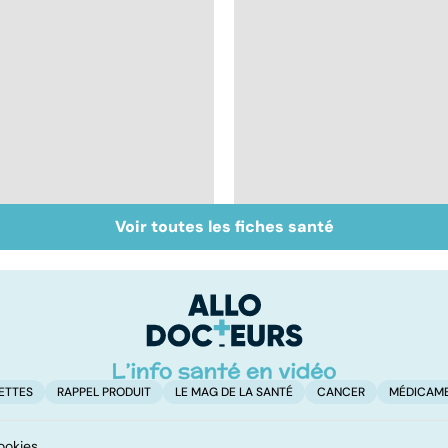
Voir toutes les fiches santé
Inflammation des
Suicide : prévenir le
amygdales : que faire
passage à l'acte
en cas d'angine ?
ETTES
RAPPEL PRODUIT
LE MAG DE LA SANTÉ
CANCER
MÉDICAM
ookies