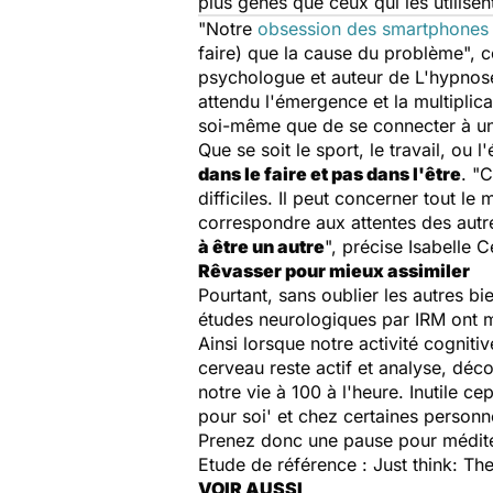
plus gênés que ceux qui les utilisen
"Notre
obsession des smartphones
faire) que la cause du problème", c
psychologue et auteur de
L'hypnose
attendu l'émergence et la multiplica
soi-même que de se connecter à un
Que se soit le sport, le travail, ou 
dans le faire et pas dans l'être
. "
difficiles. Il peut concerner tout 
correspondre aux attentes des autre
à être un autre
", précise Isabelle C
Rêvasser pour mieux assimiler
Pourtant, sans oublier les autres b
études neurologiques par IRM ont m
Ainsi lorsque notre activité cogniti
cerveau reste actif et analyse, déc
notre vie à 100 à l'heure. Inutile c
pour soi' et chez certaines person
Prenez donc une pause pour médite
Etude de référence : Just think: T
VOIR AUSSI