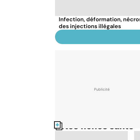
Infection, déformation, nécrose
des injections illégales
Nos fiches santé