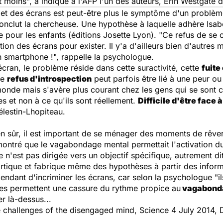
t moins", a indiqué à l'AFP l'un des auteurs, Erin Westgate de
et des écrans est peut-être plus le symptôme d'un problème ex
onclut la chercheuse. Une hypothèse à laquelle adhère Isabe
 pour les enfants (
éditions Josette Lyon). "Ce refus de se
tion des écrans pour exister. Il y'a d'ailleurs bien d'autres
 smartphone !", rappelle la psychologue.
l'écran, le problème réside dans cette suractivité, cette
fuite
Ce
refus d'introspection
peut parfois être lié à une peur ou
le monde mais s'avère plus courant chez les gens qui se sont
s et non à ce qu'ils sont réellement.
Difficile d'être face
élestin-Lhopiteau.
ien sûr, il est important de se ménager des moments de rêve
ontré que le vagabondage mental permettait l'activation du
ve n'est pas dirigée vers un objectif spécifique, autrement d
ortique et fabrique même des hypothèses à partir des inform
ependant d'incriminer les écrans, car selon la psychologue "i
nes permettent une cassure du rythme propice au
vagabonda
r là-dessus...
he challenges of the disengaged mind, Science 4 July 2014,