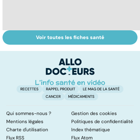
Voir toutes les fiches santé
Ados : que faire
Automutilation :
M
en cas de
des ados en
c
troubles du
souffrance
s
comportement ?
RECETTES
RAPPEL PRODUIT
LE MAG DE LA SANTÉ
CANCER
MÉDICAMENTS
Qui sommes-nous ?
Gestion des cookies
Mentions légales
Politiques de confidentialité
Charte d'utilisation
Index thématique
Flux RSS
Flux Atom