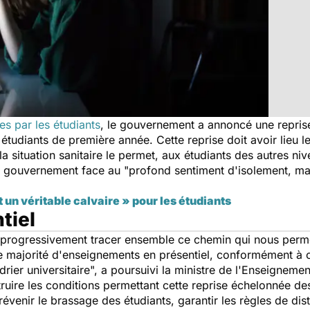
es par les étudiants
, le gouvernement a annoncé une reprise
tudiants de première année. Cette reprise doit avoir lieu le
la situation sanitaire le permet, aux étudiants des autres niv
gouvernement face au "profond sentiment d'isolement, mais 
un véritable calvaire » pour les étudiants
tiel
ns progressivement tracer ensemble ce chemin qui nous perm
e majorité d'enseignements en présentiel, conformément à 
drier universitaire", a poursuivi la ministre de l'Enseignemen
truire les conditions permettant cette reprise échelonnée d
enir le brassage des étudiants, garantir les règles de dista