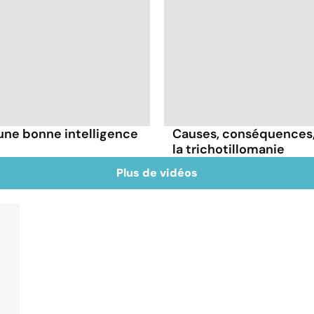
une bonne intelligence
Causes, conséquences, t
la trichotillomanie
Plus de vidéos