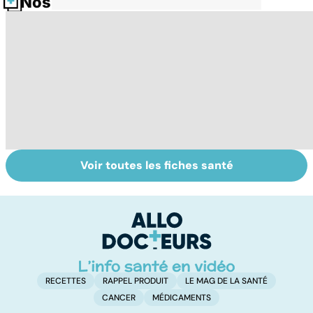
Nos fiches santé
Voir toutes les fiches santé
Tout savoir sur
Inflammation des
Su
les infections
amygdales : que
le
pulmonaires
faire en cas
l'
d'angine ?
RECETTES
RAPPEL PRODUIT
LE MAG DE LA SANTÉ
CANCER
MÉDICAMENTS