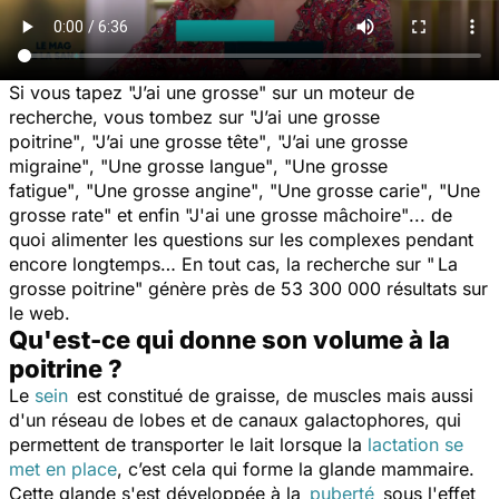
Si vous tapez
"J’ai une grosse"
sur un moteur de
recherche, vous tombez sur
"J’ai une grosse
poitrine"
,
"J’ai une grosse tête"
,
"J’ai une grosse
migraine"
,
"Une grosse langue"
,
"Une grosse
fatigue"
,
"Une grosse angine"
,
"Une grosse carie"
,
"Une
grosse rate
" et enfin
"J'ai une grosse mâchoire"
... de
quoi alimenter les questions sur les complexes pendant
encore longtemps… En tout cas, la recherche sur
" La
grosse poitrine"
génère près de 53 300 000 résultats sur
le web.
Qu'est-ce qui donne son volume à la
poitrine ?
Le
sein
est constitué de graisse, de muscles mais aussi
d'un réseau de lobes et de canaux galactophores, qui
permettent de transporter le lait lorsque la
lactation se
met en place
, c’est cela qui forme la glande mammaire.
Cette glande s'est développée à la
puberté
sous l'effet