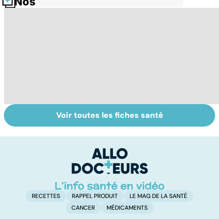
Nos fiches santé
Voir toutes les fiches santé
Dérèglement
Tout savoir sur
I
hormonal : et si
les infections
a
c'était les
pulmonaires
fa
surrénales ?
d'
RECETTES
RAPPEL PRODUIT
LE MAG DE LA SANTÉ
CANCER
MÉDICAMENTS