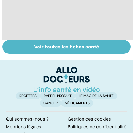
Voir toutes les fiches santé
Burn-out :
Vivre après un
St
l'épuisement
cancer
ac
professionnel
M
tr
RECETTES
RAPPEL PRODUIT
LE MAG DE LA SANTÉ
CANCER
MÉDICAMENTS
Qui sommes-nous ?
Gestion des cookies
Mentions légales
Politiques de confidentialité