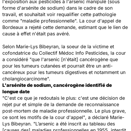
l'exposition aux pesticides à l'arsenic manipulé (sous
forme d'arsénite de sodium) dans le cadre de son
travail, et souhaitait voir requalifier cette pathologie
comme "maladie professionnelle". La cour d'appel de
Bordeaux a rejeté cette demande, estimant que le lien de
cause à effet n'était pas avéré.
Selon Marie-Lys Bibeyran, la soeur de la victime et
cofondatrice du Collectif Médoc Info Pesticides, la cour
a considéré
"que l'arsenic [n'était] cancérogène que
pour les tumeurs cutanées et pourrait être un anti-
cancéreux pour les tumeurs digestives et notamment un
cholangiocarcinome".
L'arsénite de sodium, cancérogène identifié de
longue date
"C'est ce que je redoutais le plus: c'est une décision de
rejet pur et simple de la demande de reconnaissance
post-mortem de maladie professionnelle. Le plus grave,
ce sont les motifs de la cour d'appel"
, a déclaré Marie-
Lys Bibeyran.
"L’arsenic a été inscrit au tableau des
[causes des] maladies professionnelles en 1955, interdit