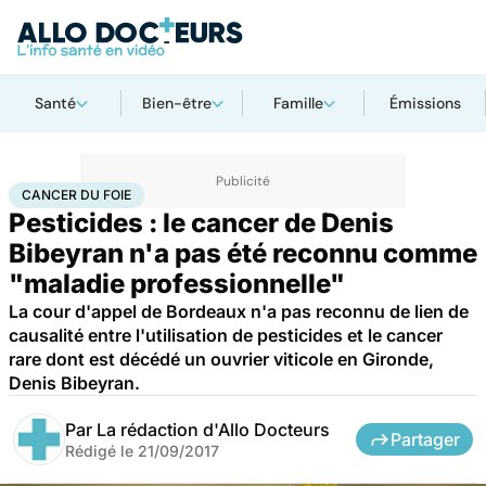
Santé
Bien-être
Famille
Émissions
Accueil
Santé
Maladies
Cancer
Cancer du foie
CANCER DU FOIE
Pesticides : le cancer de Denis
Bibeyran n'a pas été reconnu comme
"maladie professionnelle"
La cour d'appel de Bordeaux n'a pas reconnu de lien de
causalité entre l'utilisation de pesticides et le cancer
rare dont est décédé un ouvrier viticole en Gironde,
Denis Bibeyran.
Par
La rédaction d'Allo Docteurs
Partager
Rédigé le
21/09/2017