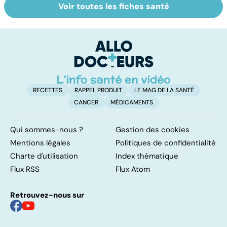
Voir toutes les fiches santé
Dépister et
Hépatite C : la
To
prévenir le
maladie qui
le
cancer du foie
attaque le foie
p
RECETTES
RAPPEL PRODUIT
LE MAG DE LA SANTÉ
CANCER
MÉDICAMENTS
Qui sommes-nous ?
Gestion des cookies
Mentions légales
Politiques de confidentialité
Charte d'utilisation
Index thématique
Flux RSS
Flux Atom
Retrouvez-nous sur