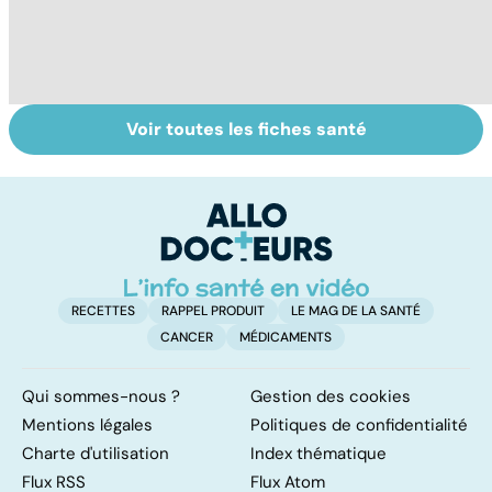
Voir toutes les fiches santé
Alimentation :
Pesticides :
To
nos assiettes
retour au bio ?
le
sont-elles
p
toxiques ?
RECETTES
RAPPEL PRODUIT
LE MAG DE LA SANTÉ
CANCER
MÉDICAMENTS
Qui sommes-nous ?
Gestion des cookies
Mentions légales
Politiques de confidentialité
Charte d'utilisation
Index thématique
Flux RSS
Flux Atom