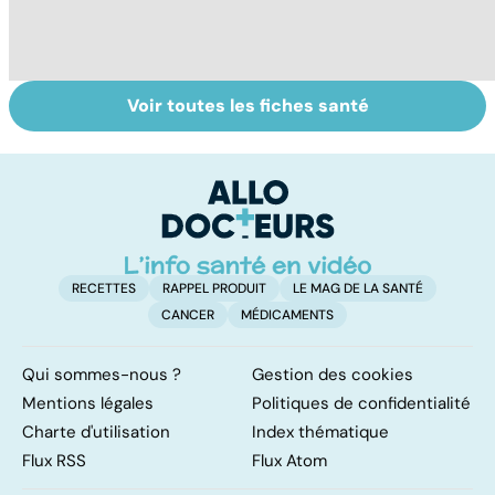
Voir toutes les fiches santé
Burn-out :
Vivre après un
St
l'épuisement
cancer
ac
professionnel
M
tr
RECETTES
RAPPEL PRODUIT
LE MAG DE LA SANTÉ
CANCER
MÉDICAMENTS
Qui sommes-nous ?
Gestion des cookies
Mentions légales
Politiques de confidentialité
Charte d'utilisation
Index thématique
Flux RSS
Flux Atom