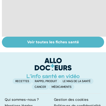
Voir toutes les fiches santé
Tout savoir sur
Inflammation des
Su
les infections
amygdales : que
le
pulmonaires
faire en cas
l'
d'angine ?
RECETTES
RAPPEL PRODUIT
LE MAG DE LA SANTÉ
CANCER
MÉDICAMENTS
Qui sommes-nous ?
Gestion des cookies
Mentions légales
Politiques de confidentialité