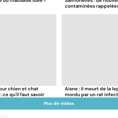
e ou mauvaise idée ?
Salmonelles : de nouve
contaminées rappelées
our chien et chat
Aisne : il meurt de la l
ce qu'il faut savoir
mordu par un rat infec
Plus de vidéos