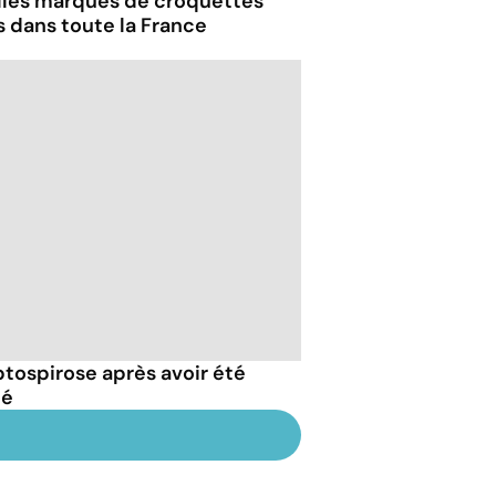
lles marques de croquettes
 dans toute la France
eptospirose après avoir été
té