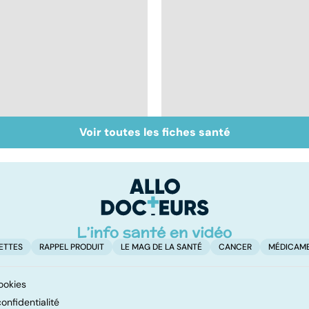
Voir toutes les fiches santé
Inflammation des
Suicide : prévenir le
amygdales : que faire
passage à l'acte
en cas d'angine ?
ETTES
RAPPEL PRODUIT
LE MAG DE LA SANTÉ
CANCER
MÉDICAM
ookies
onfidentialité