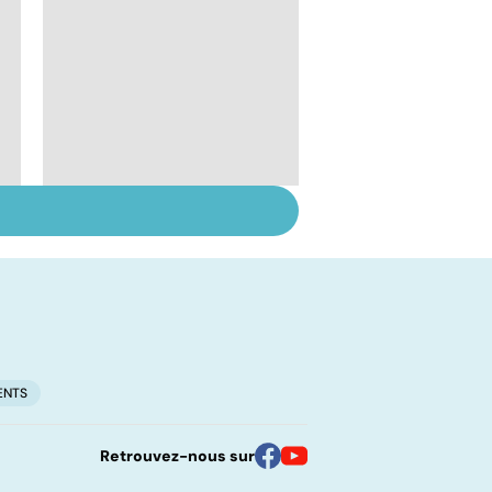
Le lupus, une maladie
complexe
ENTS
Retrouvez-nous sur