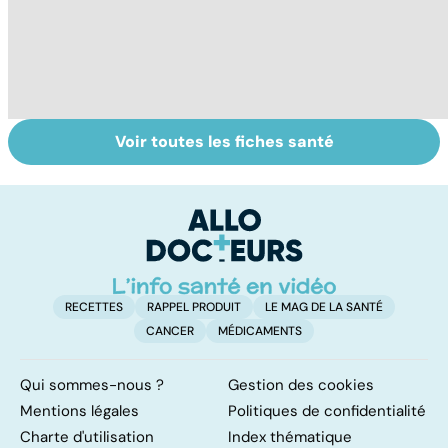
Voir toutes les fiches santé
Transpiration, un
Tout savoir sur
I
problème qui fait
les infections
a
suer
pulmonaires
fa
d'
RECETTES
RAPPEL PRODUIT
LE MAG DE LA SANTÉ
CANCER
MÉDICAMENTS
Qui sommes-nous ?
Gestion des cookies
Mentions légales
Politiques de confidentialité
Charte d'utilisation
Index thématique