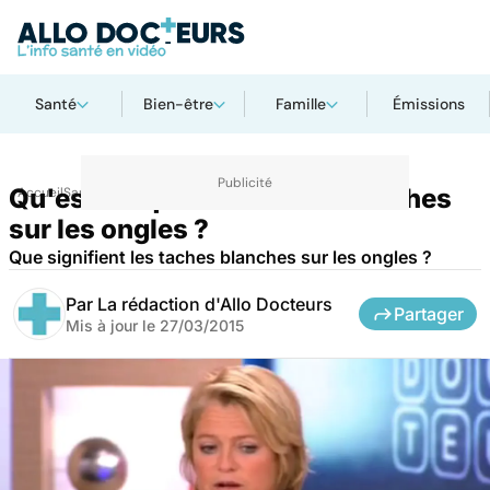
Santé
Bien-être
Famille
Émissions
Qu'est-ce que les taches blanches
Accueil
Santé
sur les ongles ?
Que signifient les taches blanches sur les ongles ?
Par
La rédaction d'Allo Docteurs
Partager
Mis à jour le
27/03/2015