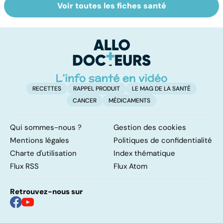
Voir toutes les fiches santé
Tout savoir sur
Inflammation des
Su
les infections
amygdales : que
le
pulmonaires
faire en cas
l'
d'angine ?
RECETTES
RAPPEL PRODUIT
LE MAG DE LA SANTÉ
CANCER
MÉDICAMENTS
Qui sommes-nous ?
Gestion des cookies
Mentions légales
Politiques de confidentialité
Charte d'utilisation
Index thématique
Flux RSS
Flux Atom
Retrouvez-nous sur