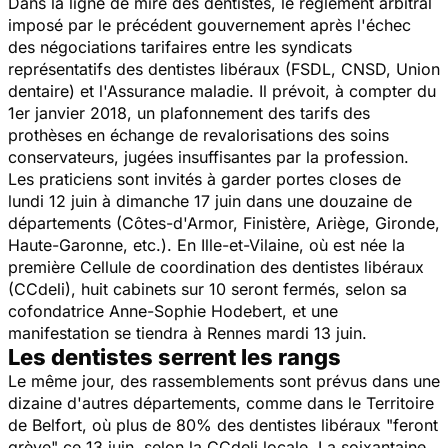
Dans la ligne de mire des dentistes, le règlement arbitral
imposé par le précédent gouvernement après l'échec
des négociations tarifaires entre les syndicats
représentatifs des dentistes libéraux (FSDL, CNSD, Union
dentaire) et l'Assurance maladie. Il prévoit, à compter du
1er janvier 2018, un plafonnement des tarifs des
prothèses en échange de revalorisations des soins
conservateurs, jugées insuffisantes par la profession.
Les praticiens sont invités à garder portes closes de
lundi 12 juin à dimanche 17 juin dans une douzaine de
départements (Côtes-d'Armor, Finistère, Ariège, Gironde,
Haute-Garonne, etc.). En Ille-et-Vilaine, où est née la
première Cellule de coordination des dentistes libéraux
(CCdeli), huit cabinets sur 10 seront fermés, selon sa
cofondatrice Anne-Sophie Hodebert, et une
manifestation se tiendra à Rennes mardi 13 juin.
Les dentistes serrent les rangs
Le même jour, des rassemblements sont prévus dans une
dizaine d'autres départements, comme dans le Territoire
de Belfort, où plus de 80% des dentistes libéraux
"feront
grève"
ce 13 juin, selon la CCdeli locale. La soixantaine