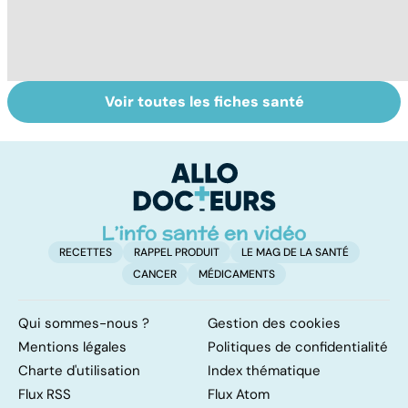
Voir toutes les fiches santé
Soins dentaires :
Dentiers : quand
To
on n'arrête pas le
la vie retrouve
le
progrès !
son mordant
p
RECETTES
RAPPEL PRODUIT
LE MAG DE LA SANTÉ
CANCER
MÉDICAMENTS
Qui sommes-nous ?
Gestion des cookies
Mentions légales
Politiques de confidentialité
Charte d'utilisation
Index thématique
Flux RSS
Flux Atom