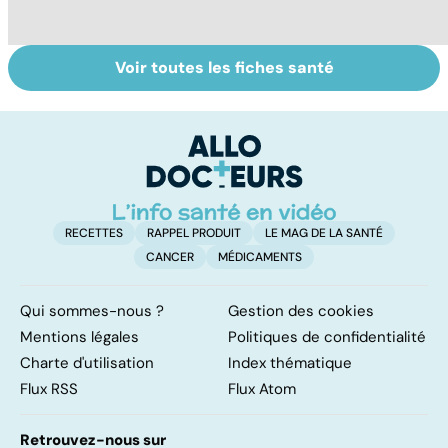
Voir toutes les fiches santé
Les algues : des
Couperose,
Ri
bienfaits
rosacée... que
c
insoupçonnés
faire contre les
in
rougeurs
indésirables ?
RECETTES
RAPPEL PRODUIT
LE MAG DE LA SANTÉ
CANCER
MÉDICAMENTS
Qui sommes-nous ?
Gestion des cookies
Mentions légales
Politiques de confidentialité
Charte d'utilisation
Index thématique
Flux RSS
Flux Atom
Retrouvez-nous sur