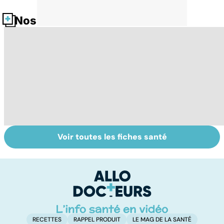
Nos fiches santé
Voir toutes les fiches santé
Quand la maladie
Calvitie :
Le
entraîne la chute
pourquoi nos
l
des cheveux
cheveux nous
lâchent !
RECETTES
RAPPEL PRODUIT
LE MAG DE LA SANTÉ