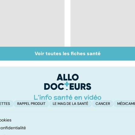
Voir toutes les fiches santé
Les aidants familiaux
Danse, théâtre,
aussi ont besoin
musique : les arts
d'aide
pour soigner
ETTES
RAPPEL PRODUIT
LE MAG DE LA SANTÉ
CANCER
MÉDICAM
ookies
onfidentialité