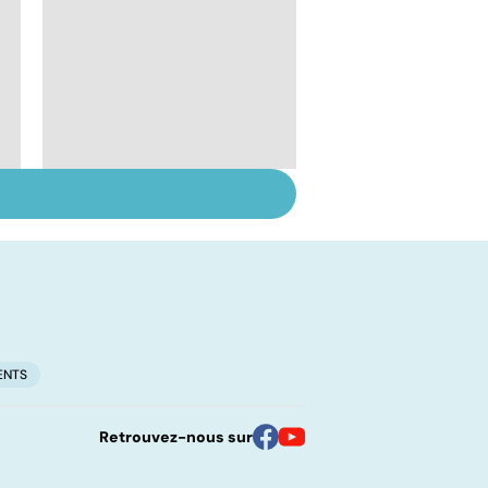
Alzheimer :
dépistage,
diagnostic,
traitements...
ENTS
Retrouvez-nous sur