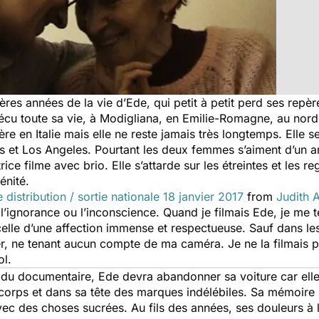
nières années de la vie d’Ede, qui petit à petit perd ses rep
vécu toute sa vie, à Modigliana, en Emilie-Romagne, au nord d
ère en Italie mais elle ne reste jamais très longtemps. Elle
aris et Los Angeles. Pourtant les deux femmes s’aiment d’un
isatrice filme avec brio. Elle s’attarde sur les étreintes et les
énité.
 distribution / sortie nationale 18 janvier 2017
from
Judith A
l’ignorance ou l’inconscience. Quand je filmais Ede, je me te
 celle d’une affection immense et respectueuse. Sauf dans le
, ne tenant aucun compte de ma caméra. Je ne la filmais 
ol.
du documentaire, Ede devra abandonner sa voiture car elle 
corps et dans sa tête des marques indélébiles. Sa mémoire s
vec des choses sucrées. Au fils des années, ses douleurs à l